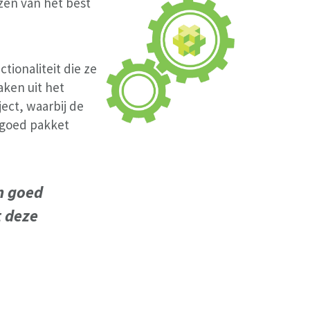
zen van het best
ctionaliteit die ze
aken uit het
ect, waarbij de
 goed pakket
n goed
t deze