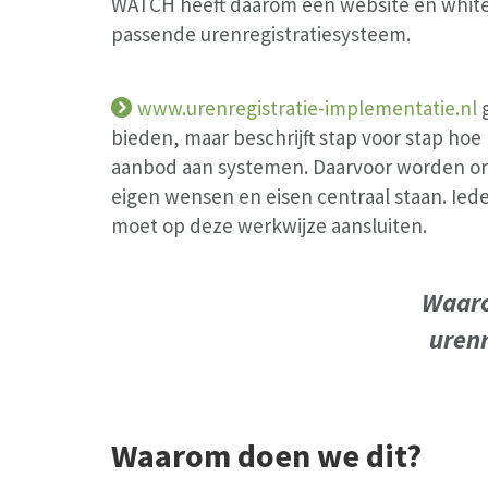
WATCH heeft daarom een website en whitep
passende urenregistratiesysteem.
www.urenregistratie-implementatie.nl
g
bieden, maar beschrijft stap voor stap ho
aanbod aan systemen. Daarvoor worden org
eigen wensen en eisen centraal staan. Ied
moet op deze werkwijze aansluiten.
Waaro
urenr
Waarom doen we dit?