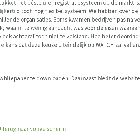
s pakket het béste urenregistratiesysteem op de markt is
ijkertijd toch nog flexibel systeem. We hebben over de
hillende organisaties. Soms kwamen bedrijven pas na v
ek, waarin te weinig aandacht was voor de eisen waara
leek achteraf toch niet te volstaan. Hoe beter doorda
de kans dat deze keuze uiteindelijk op WATCH zal vallen
n whitepaper te downloaden. Daarnaast biedt de website 
terug naar vorige scherm