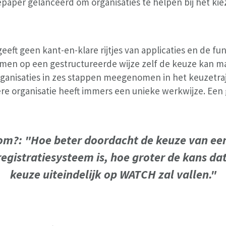
aper gelanceerd om organisaties te helpen bij het kie
eeft geen kant-en-klare rijtjes van applicaties en de fun
e men op een gestructureerde wijze zelf de keuze kan m
anisaties in zes stappen meegenomen in het keuzetraj
ere organisatie heeft immers een unieke werkwijze. Een
m?: "Hoe beter doordacht de keuze van ee
egistratiesysteem is, hoe groter de kans da
keuze uiteindelijk op WATCH zal vallen."