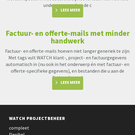
underscores en kan de c
LEES MEER
Factuur- en offerte-mails met minder
handwerk
Factuur- en offerte-mails hoeven niet langer generiek te zijn.
Met tags vult WATCH klant-, project- en factuurgegevens
automatisch in (nu ook in het onderwerp én met factuur- en
offerte-specifieke gegevens), en bestanden die u aan de
factuur koppel
LEES MEER
WATCH PROJECTBEHEER
compleet
flexibel