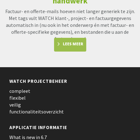
handwerk
Factuur- en offerte-mails hoeven niet langer generiek te zijn.
Met tags vult WATCH klant-, project- en factuurgegevens
automatisch in (nu ook in het onderwerp én met factuur- en
offerte-specifieke gegevens), en bestanden die u aan de
factuur koppel
LEES MEER
WATCH PROJECTBEHEER
compleet
flexibel
veilig
functionaliteitsoverzicht
APPLICATIE INFORMATIE
What is new in 6.7