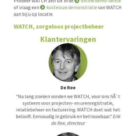
Probeer WATCH zelf uit in de
online demo-versie
of vraag een
kosteloze demonstratie
van WATCH
aan bij u op locatie.
WATCH, zorgeloos projectbeheer
Klantervaringen
De Ree
"Na lang zoeken vonden we WATCH, voor ons hÃ¨t
systeem voor projecten- en urenregistratie,
relatiebeheer en facturering. WATCH doet wat het
belooft. Eenvoudig in gebruik en betrouwbaar."
Erik
de Ree, directeur