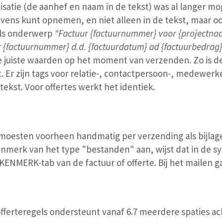
satie (de aanhef en naam in de tekst) was al langer moge
ens kunt opnemen, en niet alleen in de tekst, maar oo
als onderwerp
"Factuur {factuurnummer} voor {projectna
r {factuurnummer} d.d. {factuurdatum} ad {factuurbedrag}
e juiste waarden op het moment van verzenden. Zo is d
 Er zijn tags voor relatie-, contactpersoon-, medewerke
tekst. Voor offertes werkt het identiek.
 moesten voorheen handmatig per verzending als bijlag
merk van het type "bestanden" aan, wijst dat in de sys
NMERK-tab van de factuur of offerte. Bij het mailen g
fferteregels ondersteunt vanaf 6.7 meerdere spaties ach