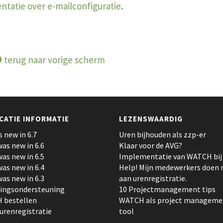
tatie over e-mailconfiguratie
.
terug naar vorige scherm
CATIE INFORMATIE
LEZENSWAARDIG
s new in 6.7
Uren bijhouden als zzp-er
as new in 6.6
Klaar voor de AVG?
as new in 6.5
Implementatie van WATCH bij a
as new in 6.4
Help! Mijn medewerkers doen 
as new in 6.3
aan urenregistratie.
tingsondersteuning
10 Projectmanagement tips
 bestellen
WATCH als project manageme
 urenregistratie
tool