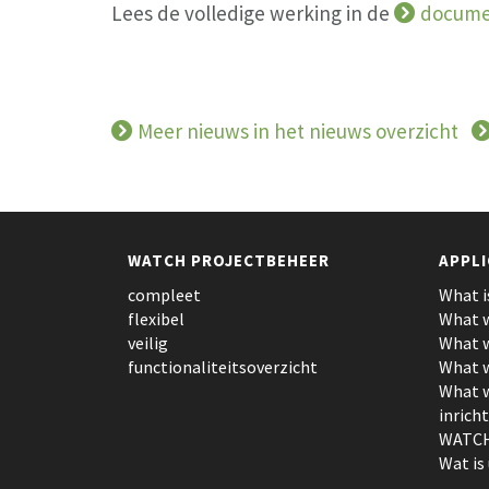
Lees de volledige werking in de
documen
Meer nieuws in het nieuws overzicht
WATCH PROJECTBEHEER
APPLI
compleet
What i
flexibel
What w
veilig
What w
functionaliteitsoverzicht
What w
What w
inrich
WATCH
Wat is