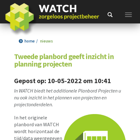
Toggl
home
nieuws
Tweede planbord geeft inzicht in
planning projecten
Gepost op: 10-05-2022 om 10:41
In WATCH biedt het additionele Planbord Projecten u
nu ook inzicht in het plannen van projecten en
projectonderdelen.
In het originele
planbord van WATCH
wordt horizontaal de
tijd/data weergegeven