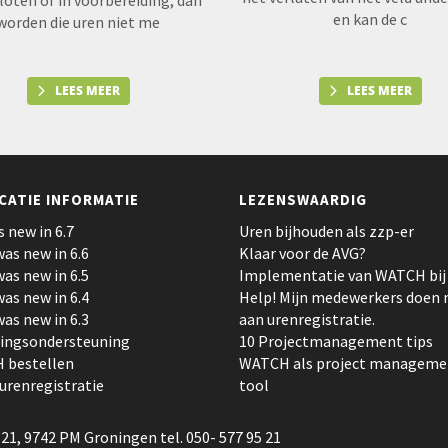
loten of in voorbereiding, dan
en kan de c
worden die uren niet me
LEES MEER
LEES MEER
CATIE INFORMATIE
LEZENSWAARDIG
s new in 6.7
Uren bijhouden als zzp-er
as new in 6.6
Klaar voor de AVG?
as new in 6.5
Implementatie van WATCH bij a
as new in 6.4
Help! Mijn medewerkers doen 
as new in 6.3
aan urenregistratie.
tingsondersteuning
10 Projectmanagement tips
 bestellen
WATCH als project manageme
 urenregistratie
tool
21, 9742 PM Groningen tel. 050- 577 95 21