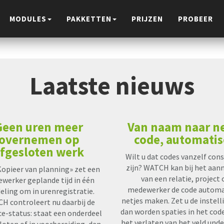
MODULES
PAKKETTEN
PRIJZEN
PROBEER
Laatste nieuws
Geen uren meer
Van naam naar n
overnemen op
code, automati
fgesloten werk
Wilt u dat codes vanzelf con
zijn? WATCH kan bij het aa
opieer van planning» zet een
van een relatie, project 
werker geplande tijd in één
medewerker de code automa
eling om in urenregistratie.
netjes maken. Zet u de instell
H controleert nu daarbij de
dan worden spaties in het code
ce-status: staat een onderdeel
het verlaten van het veld und