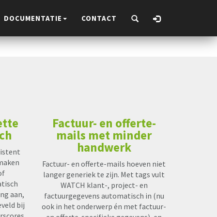
DOCUMENTATIE
CONTACT
ette
Factuur- en offerte-
sch
mails met minder
handwerk
sistent
nmaken
Factuur- en offerte-mails hoeven niet
of
langer generiek te zijn. Met tags vult
tisch
WATCH klant-, project- en
ing aan,
factuurgegevens automatisch in (nu
veld bij
ook in het onderwerp én met factuur-
erscores