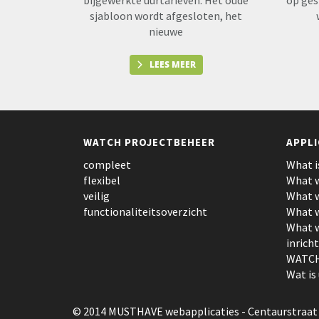
bijgewerkte uurtarieven. Het oude
op ges
sjabloon wordt afgesloten, het
nieuwe
LEES MEER
WATCH PROJECTBEHEER
APPLI
compleet
What i
flexibel
What w
veilig
What w
functionaliteitsoverzicht
What w
What w
inrich
WATCH
Wat is
© 2014 MUSTHAVE webapplicaties
- Centaurstraat 