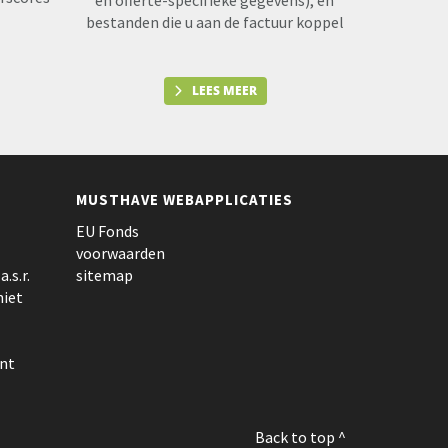
en offerte-specifieke gegevens), en
bestanden die u aan de factuur koppel
LEES MEER
MUSTHAVE WEBAPPLICATIES
EU Fonds
voorwaarden
.s.r.
sitemap
niet
nt
Back to top ^