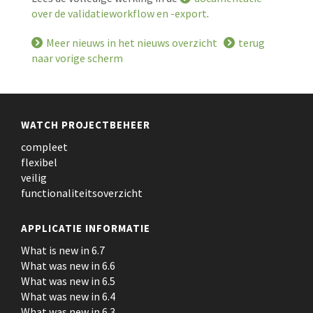
over de validatieworkflow en -export
.
Meer nieuws in het nieuws overzicht
terug
naar vorige scherm
WATCH PROJECTBEHEER
compleet
flexibel
veilig
functionaliteitsoverzicht
APPLICATIE INFORMATIE
What is new in 6.7
What was new in 6.6
What was new in 6.5
What was new in 6.4
What was new in 6.3