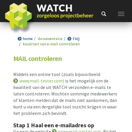
Toggl
home
documentatie
FAQ
Kwaliteit van e-mail controleren
MAIL controleren
Middels een online tool (zoals bijvoorbeeld
www.mail-tester.com)
is het mogelijk om de
kwaliteit van de uit WATCH verzonden e-mails te
laten controleren. Mochten sommige medewerkers
of klanten melden dat de mails niet aankomen, dan
kunt u via een dergelijke tool inzicht krijgen in waar
het probleem zich bevindt.
Stap 1 Haal een e-mailadres op
Ga naar de website
www.mail-tester.com
. Bij het