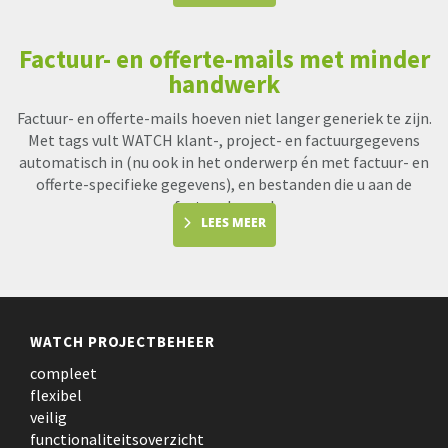
Factuur- en offerte-mails met minder
handwerk
Factuur- en offerte-mails hoeven niet langer generiek te zijn.
Met tags vult WATCH klant-, project- en factuurgegevens
automatisch in (nu ook in het onderwerp én met factuur- en
offerte-specifieke gegevens), en bestanden die u aan de
factuur koppel
LEES MEER
WATCH PROJECTBEHEER
compleet
flexibel
veilig
functionaliteitsoverzicht