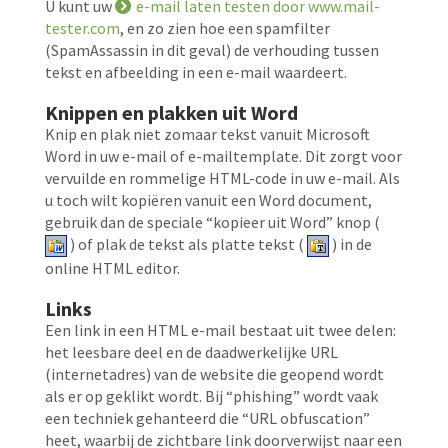
U kunt uw
e-mail laten testen door www.mail-
tester.com
, en zo zien hoe een spamfilter
(SpamAssassin in dit geval) de verhouding tussen
tekst en afbeelding in een e-mail waardeert.
Knippen en plakken uit Word
Knip en plak niet zomaar tekst vanuit Microsoft
Word in uw e-mail of e-mailtemplate. Dit zorgt voor
vervuilde en rommelige HTML-code in uw e-mail. Als
u toch wilt kopiëren vanuit een Word document,
gebruik dan de speciale “kopieer uit Word” knop (
) of plak de tekst als platte tekst (
) in de
online HTML editor.
Links
Een link in een HTML e-mail bestaat uit twee delen:
het leesbare deel en de daadwerkelijke URL
(internetadres) van de website die geopend wordt
als er op geklikt wordt. Bij “phishing” wordt vaak
een techniek gehanteerd die “URL obfuscation”
heet, waarbij de zichtbare link doorverwijst naar een