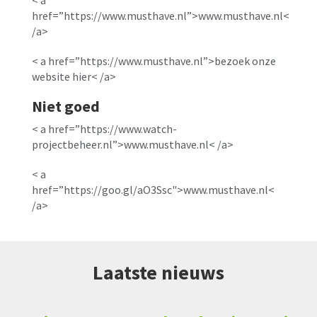
< a
href=”https://www.musthave.nl”>www.musthave.nl<
/a>
< a href=”https://www.musthave.nl”>bezoek onze
website hier< /a>
Niet goed
< a href=”https://www.watch-
projectbeheer.nl”>www.musthave.nl< /a>
< a
href=”https://goo.gl/aO3Ssc">www.musthave.nl<
/a>
Laatste nieuws