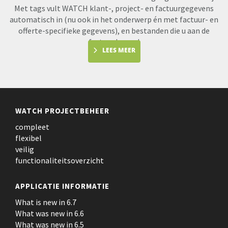
Met tags vult WATCH klant-, project- en factuurgegevens
automatisch in (nu ook in het onderwerp én met factuur- en
offerte-specifieke gegevens), en bestanden die u aan de
factuur koppel
LEES MEER
WATCH PROJECTBEHEER
compleet
flexibel
veilig
functionaliteitsoverzicht
APPLICATIE INFORMATIE
What is new in 6.7
What was new in 6.6
What was new in 6.5