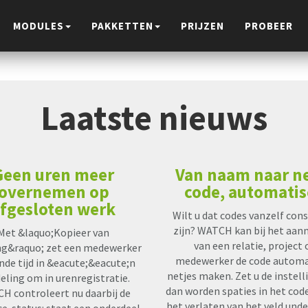
MODULES
PAKKETTEN
PRIJZEN
PROBEER
Laatste nieuws
Geen uren meer
Van naam naar n
overnemen op
code, automati
fgesloten werk
Wilt u dat codes vanzelf con
zijn? WATCH kan bij het aa
Met &laquo;Kopieer van
van een relatie, project 
ng&raquo; zet een medewerker
medewerker de code automa
nde tijd in &eacute;&eacute;n
netjes maken. Zet u de instell
eling om in urenregistratie.
dan worden spaties in het code
H controleert nu daarbij de
het verlaten van het veld und