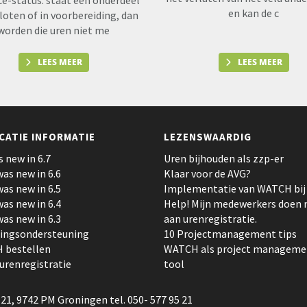
ce-status: staat een onderdeel
en kan de c
loten of in voorbereiding, dan
worden die uren niet me
LEES MEER
LEES MEER
CATIE INFORMATIE
LEZENSWAARDIG
s new in 6.7
Uren bijhouden als zzp-er
as new in 6.6
Klaar voor de AVG?
as new in 6.5
Implementatie van WATCH bij a
as new in 6.4
Help! Mijn medewerkers doen 
as new in 6.3
aan urenregistratie.
tingsondersteuning
10 Projectmanagement tips
 bestellen
WATCH als project manageme
 urenregistratie
tool
21, 9742 PM Groningen tel. 050- 577 95 21