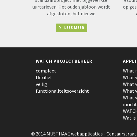
standaardproject met bijgewerkte
resour
uurtarieven. Het oude sjabloon wordt
op ges
afgesloten, het nieuwe
LEES MEER
WATCH PROJECTBEHEER
APPLI
compleet
What i
flexibel
What w
veilig
What w
functionaliteitsoverzicht
What w
What w
inrich
WATCH
Wat is
© 2014 MUSTHAVE webapplicaties
- Centaurstraat 