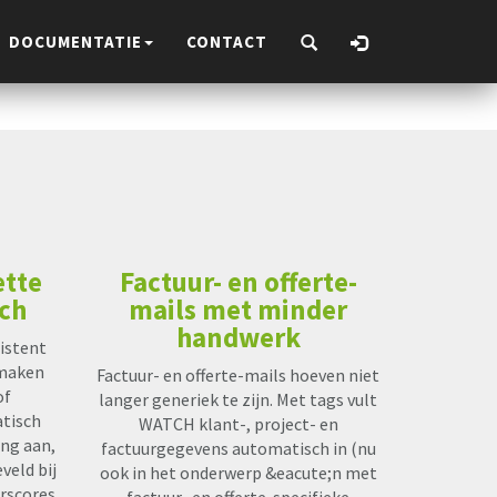
DOCUMENTATIE
CONTACT
ette
Factuur- en offerte-
sch
mails met minder
handwerk
sistent
nmaken
Factuur- en offerte-mails hoeven niet
of
langer generiek te zijn. Met tags vult
tisch
WATCH klant-, project- en
ing aan,
factuurgegevens automatisch in (nu
veld bij
ook in het onderwerp &eacute;n met
erscores