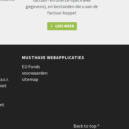
factuur- en offerte-specifieke
gegevens), en bestanden die u aan de
factuur koppel
LEES MEER
MUSTHAVE WEBAPPLICATIES
EU Fonds
voorwaarden
.s.r.
sitemap
niet
nt
Back to top ^