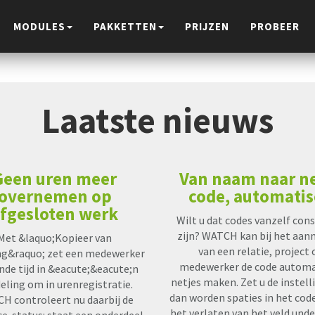
MODULES
PAKKETTEN
PRIJZEN
PROBEER
Laatste nieuws
Geen uren meer
Van naam naar n
overnemen op
code, automati
fgesloten werk
Wilt u dat codes vanzelf con
zijn? WATCH kan bij het aa
Met &laquo;Kopieer van
van een relatie, project 
ng&raquo; zet een medewerker
medewerker de code automa
nde tijd in &eacute;&eacute;n
netjes maken. Zet u de instell
eling om in urenregistratie.
dan worden spaties in het code
H controleert nu daarbij de
het verlaten van het veld und