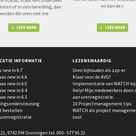
ce-status: staat een onderdeel
en kan de c
loten of in voorbereiding, dan
worden die uren niet me
LEES MEER
LEES MEER
CATIE INFORMATIE
LEZENSWAARDIG
s new in 6.7
Uren bijhouden als zzp-er
as new in 6.6
Klaar voor de AVG?
as new in 6.5
Implementatie van WATCH bij a
as new in 6.4
Help! Mijn medewerkers doen 
as new in 6.3
aan urenregistratie.
tingsondersteuning
10 Projectmanagement tips
 bestellen
WATCH als project manageme
 urenregistratie
tool
21, 9742 PM Groningen tel. 050- 577 95 21