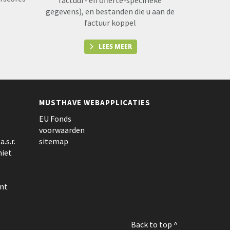
factuur- en offerte-specifieke
gegevens), en bestanden die u aan de
factuur koppel
LEES MEER
MUSTHAVE WEBAPPLICATIES
EU Fonds
voorwaarden
.s.r.
sitemap
niet
nt
Back to top ^