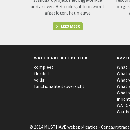
standaardproject met bijgewerkte
resour
uurtarieven. Het oude sjabloon wordt
op ges
afgesloten, het nieuwe
LEES MEER
WATCH PROJECTBEHEER
APPLI
compleet
What i
flexibel
What w
veilig
What w
functionaliteitsoverzicht
What w
What w
inrich
WATCH
Wat is
© 2014 MUSTHAVE webapplicaties
- Centaurstraat 