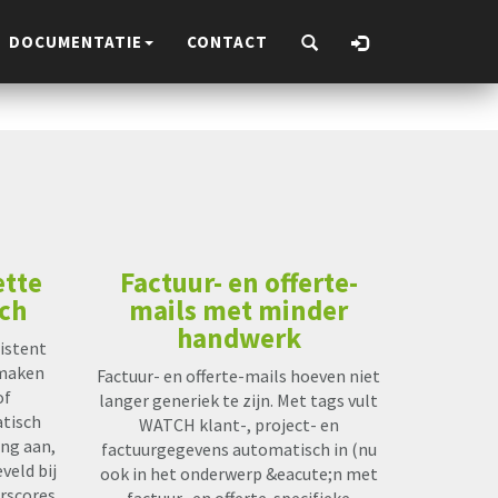
DOCUMENTATIE
CONTACT
ette
Factuur- en offerte-
sch
mails met minder
handwerk
sistent
nmaken
Factuur- en offerte-mails hoeven niet
of
langer generiek te zijn. Met tags vult
tisch
WATCH klant-, project- en
ing aan,
factuurgegevens automatisch in (nu
veld bij
ook in het onderwerp &eacute;n met
erscores