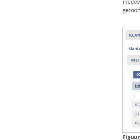
medewe
getoon
Figuur