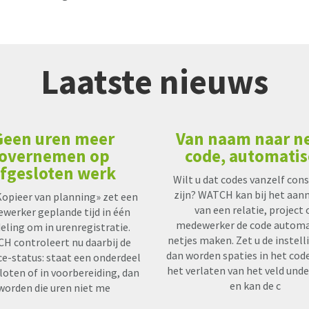
Laatste nieuws
Geen uren meer
Van naam naar n
overnemen op
code, automati
fgesloten werk
Wilt u dat codes vanzelf con
zijn? WATCH kan bij het aa
opieer van planning» zet een
van een relatie, project 
werker geplande tijd in één
medewerker de code automa
eling om in urenregistratie.
netjes maken. Zet u de instell
H controleert nu daarbij de
dan worden spaties in het code
ce-status: staat een onderdeel
het verlaten van het veld und
loten of in voorbereiding, dan
en kan de c
worden die uren niet me