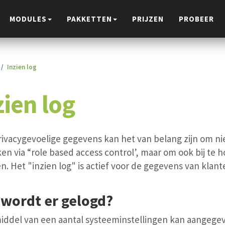
MODULES
PAKKETTEN
PRIJZEN
PROBEER
Inzien log
zien log
rivacygevoelige gegevens kan het van belang zijn om ni
en via “role based access control’, maar om ook bij te
en. Het "inzien log" is actief voor de gegevens van kl
 wordt er gelogd?
iddel van een aantal systeeminstellingen kan aangege