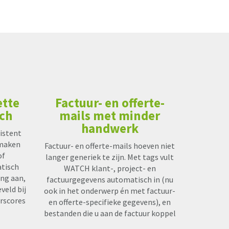
ette
Factuur- en offerte-
sch
mails met minder
handwerk
sistent
nmaken
Factuur- en offerte-mails hoeven niet
of
langer generiek te zijn. Met tags vult
tisch
WATCH klant-, project- en
ing aan,
factuurgegevens automatisch in (nu
veld bij
ook in het onderwerp én met factuur-
erscores
en offerte-specifieke gegevens), en
bestanden die u aan de factuur koppel