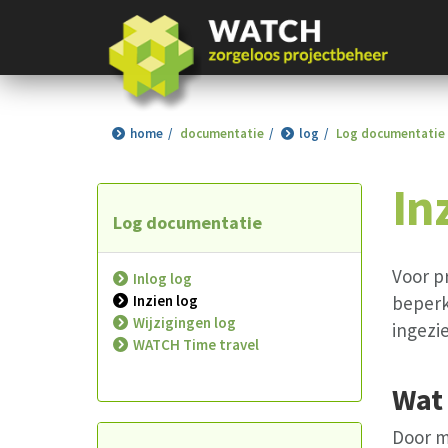
home
documentatie
log
Log documentatie
In
Log documentatie
Voor p
Inlog log
Inzien log
beperk
Wijzigingen log
ingezi
WATCH Time travel
Wat
Door m