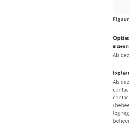
Figuur
Optie
inzien 
Als de
log laa
Als de
contac
contac
(behee
log re
beheer