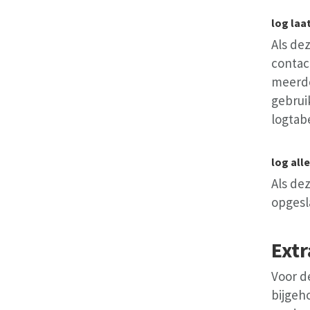
log laa
Als de
contac
meerde
gebrui
logtab
log all
Als de
opgesl
Ext
Voor d
bijgeh