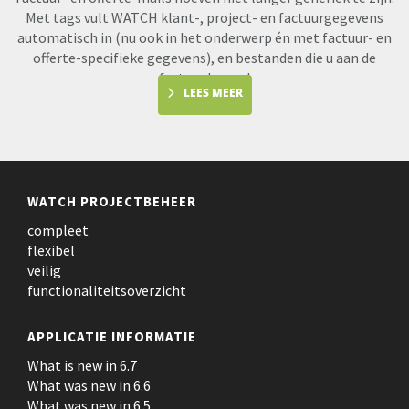
Met tags vult WATCH klant-, project- en factuurgegevens
automatisch in (nu ook in het onderwerp én met factuur- en
offerte-specifieke gegevens), en bestanden die u aan de
factuur koppel
LEES MEER
WATCH PROJECTBEHEER
compleet
flexibel
veilig
functionaliteitsoverzicht
APPLICATIE INFORMATIE
What is new in 6.7
What was new in 6.6
What was new in 6.5