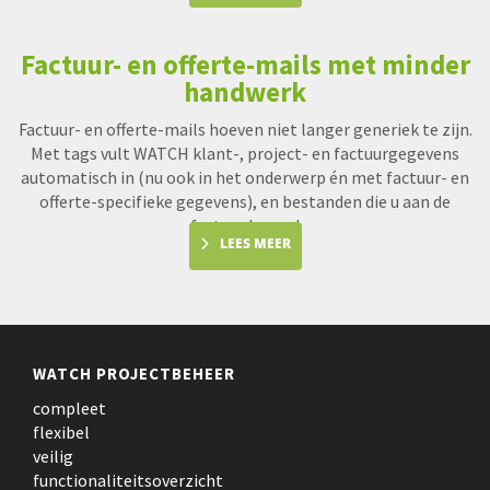
Factuur- en offerte-mails met minder
handwerk
Factuur- en offerte-mails hoeven niet langer generiek te zijn.
Met tags vult WATCH klant-, project- en factuurgegevens
automatisch in (nu ook in het onderwerp én met factuur- en
offerte-specifieke gegevens), en bestanden die u aan de
factuur koppel
LEES MEER
WATCH PROJECTBEHEER
compleet
flexibel
veilig
functionaliteitsoverzicht